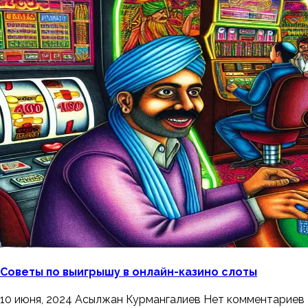
Советы по выигрышу в онлайн-казино слоты
10 июня, 2024
Асылжан Курмангалиев
Нет комментариев