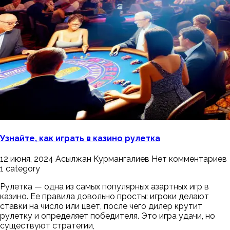
Узнайте, как играть в казино рулетка
12 июня, 2024
Асылжан Курмангалиев
Нет комментариев
1 category
Рулетка — одна из самых популярных азартных игр в
казино. Ее правила довольно просты: игроки делают
ставки на число или цвет, после чего дилер крутит
рулетку и определяет победителя. Это игра удачи, но
существуют стратегии,