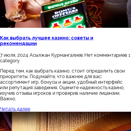
Как выбрать лучшее казино: советы и
рекомендации
7 июля, 2024
Асылжан Курмангалиев
Нет комментариев
1
category
Перед тем, как выбрать казино, стоит определить свои
приоритеты. Подумайте, что важнее для вас:
ассортимент игр, бонусы и акции, удобный интерфейс
или репутация заведения. Оцените надежность казино,
изучив отзывы игроков и проверив наличие лицензии.
Важно,
Читать далее