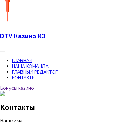
DTV Казино КЗ
Кнопка
Открыть
ГЛАВНАЯ
НАША КОМАНДА
ГЛАВНЫЙ РЕДАКТОР
КОНТАКТЫ
КНОПКА
Бонусы казино
ЗАКРЫТЬ
Контакты
Ваше имя