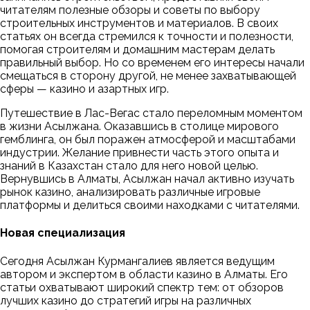
читателям полезные обзоры и советы по выбору
строительных инструментов и материалов. В своих
статьях он всегда стремился к точности и полезности,
помогая строителям и домашним мастерам делать
правильный выбор. Но со временем его интересы начали
смещаться в сторону другой, не менее захватывающей
сферы — казино и азартных игр.
Путешествие в Лас-Вегас стало переломным моментом
в жизни Асылжана. Оказавшись в столице мирового
гемблинга, он был поражен атмосферой и масштабами
индустрии. Желание привнести часть этого опыта и
знаний в Казахстан стало для него новой целью.
Вернувшись в Алматы, Асылжан начал активно изучать
рынок казино, анализировать различные игровые
платформы и делиться своими находками с читателями.
Новая специализация
Сегодня Асылжан Курмангалиев является ведущим
автором и экспертом в области казино в Алматы. Его
статьи охватывают широкий спектр тем: от обзоров
лучших казино до стратегий игры на различных