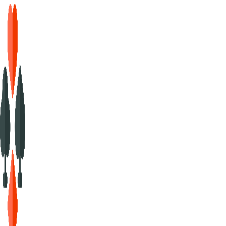
Перейти
к
содержимому